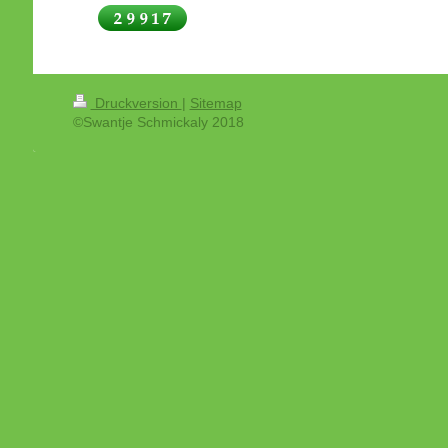
Druckversion
|
Sitemap
©Swantje Schmickaly 2018